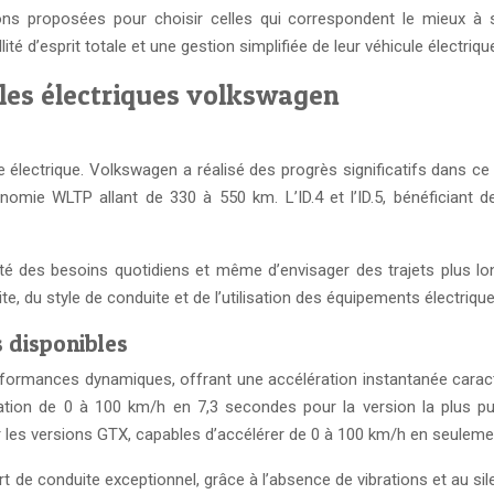
ns proposées pour choisir celles qui correspondent le mieux à se
té d’esprit totale et une gestion simplifiée de leur véhicule électriqu
es électriques volkswagen
le électrique. Volkswagen a réalisé des progrès significatifs dans 
nomie WLTP allant de 330 à 550 km. L’ID.4 et l’ID.5, bénéficiant 
é des besoins quotidiens et même d’envisager des trajets plus lon
e, du style de conduite et de l’utilisation des équipements électrique
 disponibles
formances dynamiques, offrant une accélération instantanée caracté
tion de 0 à 100 km/h en 7,3 secondes pour la version la plus puis
 les versions GTX, capables d’accélérer de 0 à 100 km/h en seuleme
e conduite exceptionnel, grâce à l’absence de vibrations et au sil