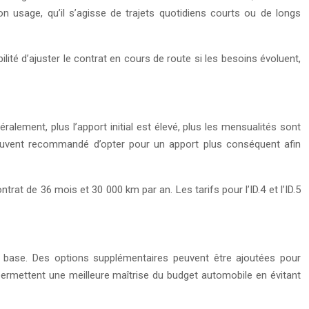
n usage, qu’il s’agisse de trajets quotidiens courts ou de longs
lité d’ajuster le contrat en cours de route si les besoins évoluent,
alement, plus l’apport initial est élevé, plus les mensualités sont
 souvent recommandé d’opter pour un apport plus conséquent afin
rat de 36 mois et 30 000 km par an. Les tarifs pour l’ID.4 et l’ID.5
 de base. Des options supplémentaires peuvent être ajoutées pour
s permettent une meilleure maîtrise du budget automobile en évitant