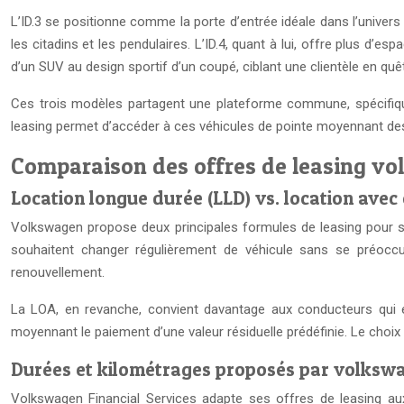
L’ID.3 se positionne comme la porte d’entrée idéale dans l’unive
les citadins et les pendulaires. L’ID.4, quant à lui, offre plus d’e
d’un SUV au design sportif d’un coupé, ciblant une clientèle en quêt
Ces trois modèles partagent une plateforme commune, spécifique
leasing permet d’accéder à ces véhicules de pointe moyennant des 
Comparaison des offres de leasing vo
Location longue durée (LLD) vs. location avec
Volkswagen propose deux principales formules de leasing pour se
souhaitent changer régulièrement de véhicule sans se préoccup
renouvellement.
La LOA, en revanche, convient davantage aux conducteurs qui envi
moyennant le paiement d’une valeur résiduelle prédéfinie. Le choi
Durées et kilométrages proposés par volkswag
Volkswagen Financial Services adapte ses offres de leasing a