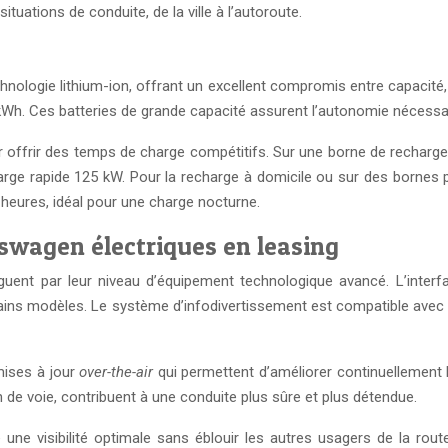
tuations de conduite, de la ville à l’autoroute.
nologie lithium-ion, offrant un excellent compromis entre capacité, p
7 kWh. Ces batteries de grande capacité assurent l’autonomie nécessa
offrir des temps de charge compétitifs. Sur une borne de recharge r
rge rapide 125 kW. Pour la recharge à domicile ou sur des bornes pu
eures, idéal pour une charge nocturne.
swagen électriques en leasing
nt par leur niveau d’équipement technologique avancé. L’interface 
ains modèles. Le système d’infodivertissement est compatible avec 
mises à jour
over-the-air
qui permettent d’améliorer continuellement 
en de voie, contribuent à une conduite plus sûre et plus détendue.
re une visibilité optimale sans éblouir les autres usagers de la ro