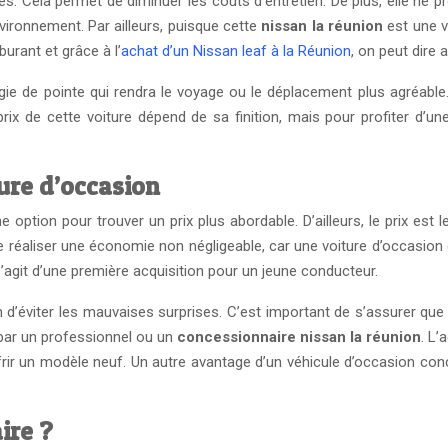
. Cela permet de diminuer les coûts d’entretien. De plus, elle ne 
environnement. Par ailleurs, puisque cette
nissan la réunion
est une v
urant et grâce à l’
achat d’un Nissan leaf à la Réunion
, on peut dire 
ie de pointe qui rendra le voyage ou le déplacement plus agréable
ix de cette voiture dépend de sa finition, mais pour profiter d’un
ure d’occasion
 option pour trouver un prix plus abordable. D’ailleurs, le prix est
e de réaliser une économie non négligeable, car une voiture d’occasi
s’agit d’une première acquisition pour un jeune conducteur.
in d’éviter les mauvaises surprises. C’est important de s’assurer que 
r par un professionnel ou un
concessionnaire nissan la réunion
. L’
 un modèle neuf. Un autre avantage d’un véhicule d’occasion concer
ire ?