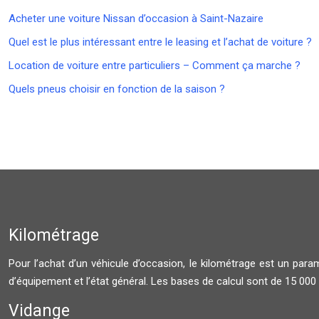
Acheter une voiture Nissan d’occasion à Saint-Nazaire
Quel est le plus intéressant entre le leasing et l’achat de voiture ?
Location de voiture entre particuliers – Comment ça marche ?
Quels pneus choisir en fonction de la saison ?
Kilométrage
Pour l’achat d’un véhicule d’occasion, le kilométrage est un par
d’équipement et l’état général. Les bases de calcul sont de 15 00
Vidange