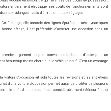
produit aucune émission, ce qui minimise des coûts de possession.
oiture entièrement électrique, ses coûts de fonctionnements sont
adieu aux vidanges, tests d’émission et aux réglages.
. Côté design, elle associe des lignes épurées et aérodynamiques
e bonne affaire, il est préférable d’acheter une occasion chez un
 le premier argument qui peut convaincre l’acheteur d’opter pour un
on est beaucoup moins chère que le véhicule neuf. C’est un avantage
la voiture d’occasion ait subi toutes les révisions et les entretiens
achat d’une voiture d’occasion permet aussi de profiter de plusieurs
ne le coût d’assurance. Il est considérablement inférieur à celui